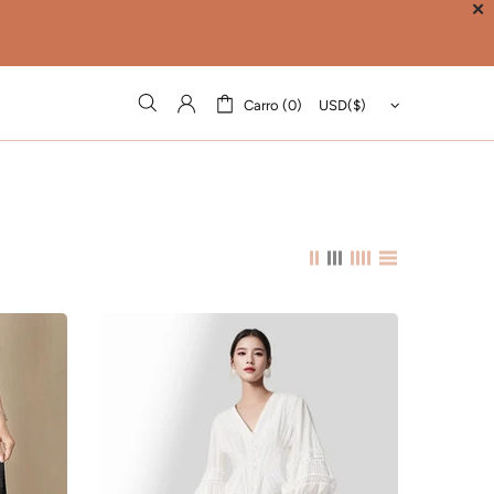
✕
Carro (0)