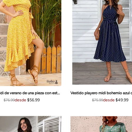
Vestido midi de verano de una pieza con estampado floral bohemio Aria
desde
$49.99
desde
$56.99
$75.99
$76.99