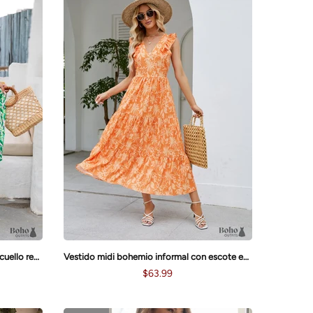
Vestido midi bohemio holgado con cuello redondo y espalda descubierta Ava
Vestido midi bohemio informal con escote en V y estampado floral sin mangas Zoe
$63.99