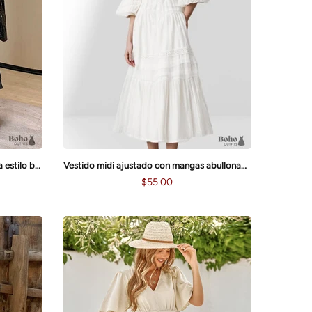
Falda midi de encaje con cintura alta estilo bohemio
Vestido midi ajustado con mangas abullonadas estilo bohemio
$55.00