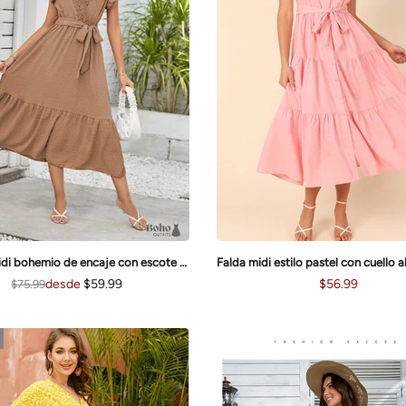
Vestido midi bohemio de encaje con escote en V y mangas voladoras Mia
$56.99
desde
$59.99
$75.99