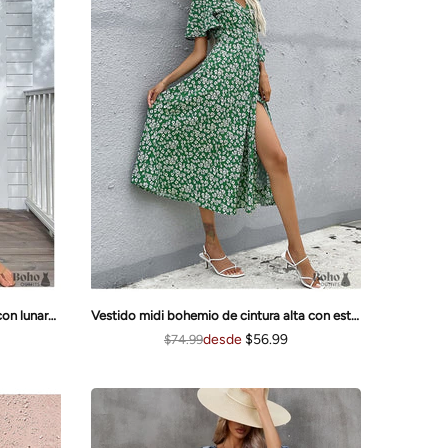
Vestido midi bohemio de cintura alta con estampado ajustado de Alona
Vestido playero midi bohemio azul con lunares y tirantes Jia
desde
$56.99
$74.99