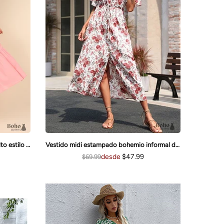
Vestido midi estampado bohemio informal de verano en violeta
Falda midi estilo pastel con cuello alto estilo bohemio Amy
desde
$47.99
$69.99