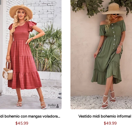
Vestido midi bohemio con mangas voladoras y capas en violeta
Vestido midi bohemio informal 
$45.99
$49.99