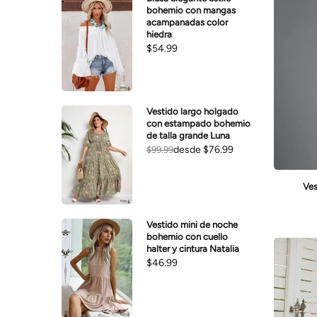
bohemio con mangas
acampanadas color
hiedra
$54.99
Vestido largo holgado
con estampado bohemio
de talla grande Luna
desde
$76.99
$99.99
Ves
Vestido mini de noche
bohemio con cuello
halter y cintura Natalia
$46.99