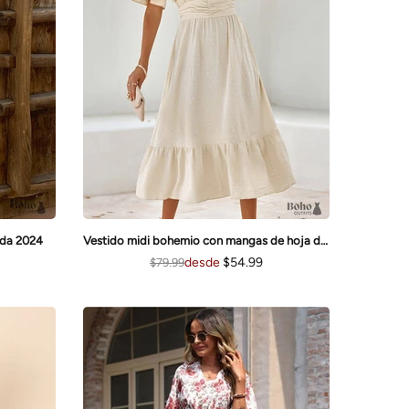
ada 2024
Vestido midi bohemio con mangas de hoja de loto Mia
desde
$54.99
$79.99