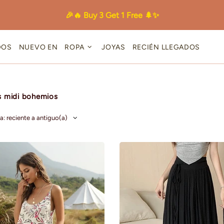
🎉🔥 Buy 3 Get 1 Free 🌲✨
DOS
NUEVO EN
ROPA
JOYAS
RECIÉN LLEGADOS
s midi bohemios