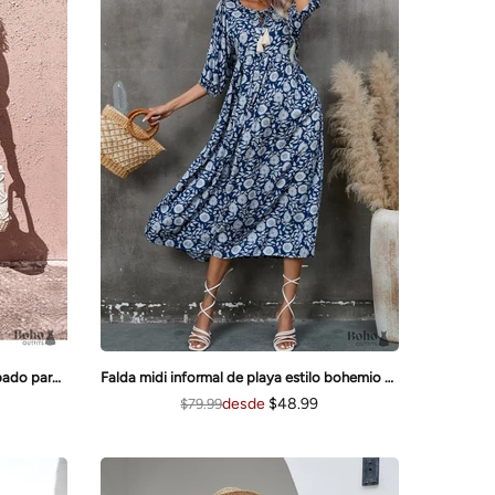
Vestido midi bohemio verde estampado para mujer Eliza
Falda midi informal de playa estilo bohemio para vacaciones en la playa Isabella
desde
$48.99
$79.99